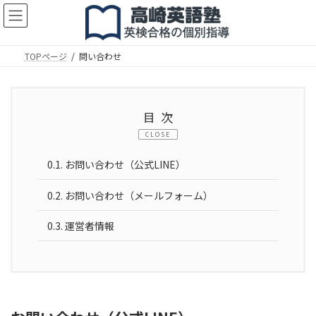
コ
ナ
ン
ビ
テ
ゲ
ン
ー
TOPページ
問い合わせ
ツ
シ
へ
ョ
ス
ン
キ
に
目次
ッ
移
プ
動
CLOSE
0.1.
お問い合わせ（公式LINE）
0.2.
お問い合わせ（メールフォーム）
0.3.
運営者情報