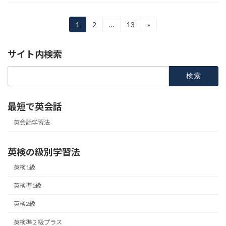
投
1
2
…
13
»
固
固
固
定
定
定
稿
ペ
ペ
ペ
サイト内検索
ー
ー
ー
の
ジ
ジ
ジ
検
ペ
索:
ー
最短で英会話
ジ
英会話学習法
送
り
英検の級別学習法
英検1級
英検準1級
英検2級
英検準２級プラス