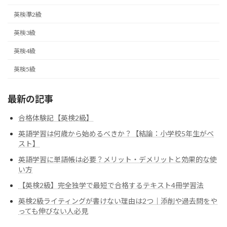
英検準2級
英検3級
英検4級
英検5級
最新の記事
合格体験記【英検2級】
英語学習は何歳から始めるべきか？【結論：小学校5年生がベ
スト】
英語学習に単語帳は必要？メリット・デメリットと効果的な使
い方
【英検2級】完全独学で最短で合格するテキスト4冊学習法
英検2級ライティングが書けない理由は2つ｜添削や過去問をや
っても伸びない人必見