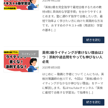
2025年9月22日
「英検2級を完全独学で最短合格するための教
材4冊と具体的な学習手順」を分かりやすくま
とめます。塾に通わず独学で合格したい方、最
短で効率よく学びたい方に向けた実践的な方法
です。 おすすめのテキスト4冊（用途別） 学習
の基本 […]
続きを読む
英検2級ライティングが書けない理由は2
ライティング
つ｜添削や過去問をやっても伸びない人
必見
2025年8月30日
はじめに — 動画と作者について こんにちは。英
検対策講師の吉川です。 今回は 「英検2級のラ
イティングがなかなか伸びない理由」 をテーマ
に解説します。 私はYouTubeチャンネル「英検
に最短で合格する学習法」で指導を […]
続きを読む