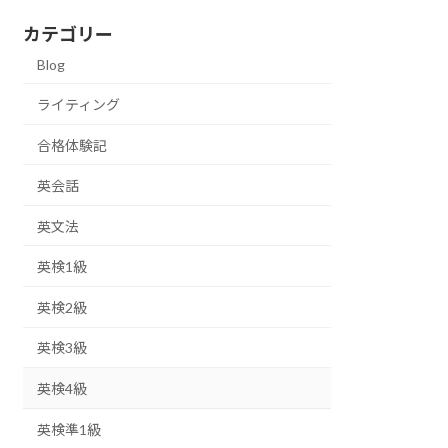
カテゴリー
Blog
ライティング
合格体験記
英会話
英文法
英検1級
英検2級
英検3級
英検4級
英検準1級