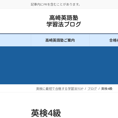
コ
ナ
記事内にPRを含むことがあります。
ン
ビ
テ
ゲ
ン
ー
ツ
シ
へ
ョ
高崎英語塾ご案内
合格
ス
ン
キ
に
ッ
移
プ
動
英検に最短で合格する学習法TOP
ブログ
英検4級
英検4級