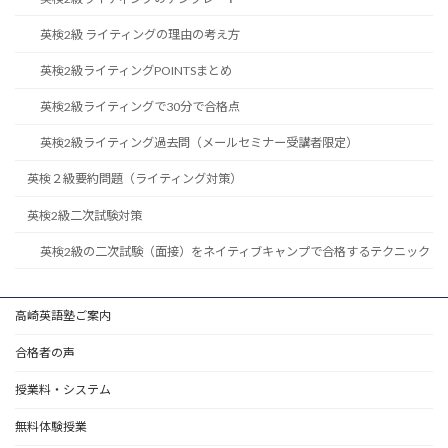
英検2級 ライティングの理由の考え方
英検2級ライティングPOINTSまとめ
英検2級ライティングで30分で合格点
英検2級ライティング過去問（メールセミナー受講者限定）
英検２級要約問題（ライティング対策）
英検2級二次試験対策
英検2級の二次試験（面接）をネイティブキャンプで合格するテクニック
高崎英語塾ご案内
合格者の声
授業料・システム
無料体験授業