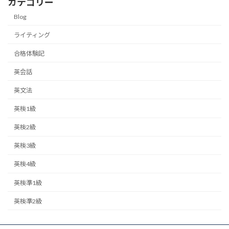
カテゴリー
Blog
ライティング
合格体験記
英会話
英文法
英検1級
英検2級
英検3級
英検4級
英検準1級
英検準2級