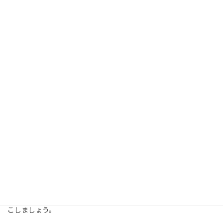
Photo by
Priscilla Du Preez 🇨🇦
on
Unsplash
これらの習慣を実践し、子供と共に楽しく英語を学ぶ環境を整え
ましょう。子供の未来の可能性を広げるために、今から行動を起
こしましょう。